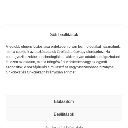
Süti beállítások
A legjobb élmény biztosítása érdekében olyan technológiákat használunk,
mint a cookie-k az eszközadatok tárolására és/vagy eléréséhez. Ha
beleegyezik ezekbe a technológiákba, akkor olyan adatokat dolgozhatunk
fel ezen az oldalon, mint a böngészési viselkedés vagy az egyedi
azonosítók. A hozzájárulás elmulasztása vagy visszavonása bizonyos
funkciókat és funkciókat hátrányosan érinthet.
Elfogadom
Elutasítom
© 2025
Telki Közéleti Klub Egyesület | 13-02-0008690 |
Adószám: 19407436-1-13
Beállítások



Adatkezelési tájékoztató