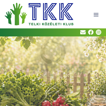



Reggeli a kertben
Egészséges reggeli helyi forrásból
Közös kertészkedés
Permakultúrás ismeretek