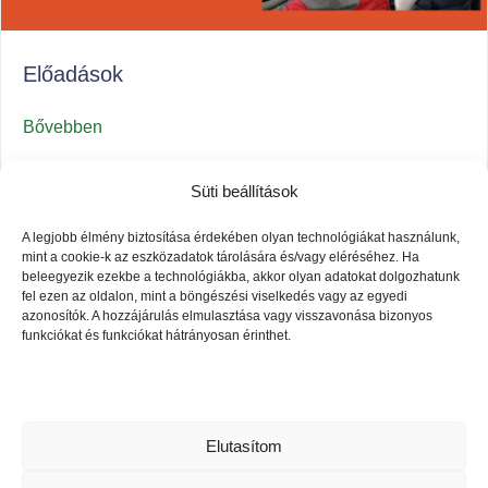
Előadások
Bővebben
Süti beállítások
A legjobb élmény biztosítása érdekében olyan technológiákat használunk,
Előző
1
2
3
4
6
Következő
…
mint a cookie-k az eszközadatok tárolására és/vagy eléréséhez. Ha
beleegyezik ezekbe a technológiákba, akkor olyan adatokat dolgozhatunk
fel ezen az oldalon, mint a böngészési viselkedés vagy az egyedi
azonosítók. A hozzájárulás elmulasztása vagy visszavonása bizonyos
Összes projektünk
funkciókat és funkciókat hátrányosan érinthet.
Elfogadom
Elutasítom
© 2025
Telki Közéleti Klub Egyesület | 13-02-0008690 |
Adószám: 19407436-1-13